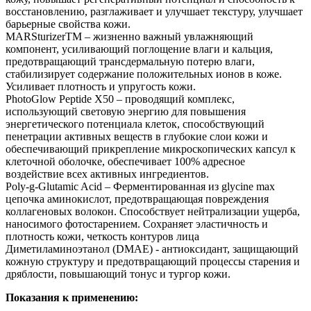
восстановлению, разглаживает и улучшает текстуру, улучшает
барьерные свойства кожи.
MARSturizerTM – жизненно важный увлажняющий
компонент, усиливающий поглощение влаги и кальция,
предотвращающий трансдермальную потерю влаги,
стабилизирует содержание положительных ионов в коже.
Усиливает плотность и упругость кожи.
PhotoGlow Peptide X50 – проводящий комплекс,
использующий световую энергию для повышения
энергетического потенциала клеток, способствующий
пенетрации активных веществ в глубокие слои кожи и
обеспечивающий прикрепление микроскопических капсул к
клеточной оболочке, обеспечивает 100% адресное
воздействие всех активных ингредиентов.
Poly-g-Glutamic Acid – Ферментированная из glycine max
цепочка аминокислот, предотвращающая повреждения
коллагеновых волокон. Способствует нейтрализации ущерба,
наносимого фотостарением. Сохраняет эластичность и
плотность кожи, четкость контуров лица
Диметиламиноэтанол (DMAE) - антиоксидант, защищающий
кожную структуру и предотвращающий процессы старения и
дряблости, повышающий тонус и тургор кожи.
Показания к применению: