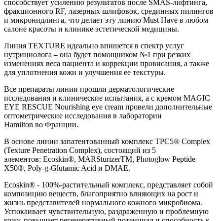
способствует усилению результатов после SMAS-лифтинга,
фракционного RF, лазерных шлифовок, срединных пилингов
и микронидлинга, что делает эту линию Must Have в любом
салоне красоты и клинике эстетической медицины.
Линия TEXTURE идеально впишется в спектр услуг
нутрициолога – она будет помощником №1 при резких
изменениях веса пациента и коррекции провисания, а также
для уплотнения кожи и улучшения ее текстуры.
Все препараты линии прошли дерматологические
исследования и клинические испытания, а с кремом MAGIC
EYE RESCUE Nourishing eye cream провели дополнительные
оптометрические исследования в лаборатории
Hamilton во Франции.
В основе линии запатентованный комплекс TPC5® Complex
(Texture Penetration Complex), состоящий из 5
элементов: Ecoskin®, MARSturizerTM, Photoglow Peptide
X50®, Poly-g-Glutamic Acid и DMAE.
Ecoskin® - 100%-растительный комплекс, представляет собой
композицию веществ, благоприятно влияющих на рост и
жизнь представителей нормального кожного микробиома.
Успокаивает чувствительную, раздраженную и проблемную
кожу, повышает регенеративный потенциал и способность к