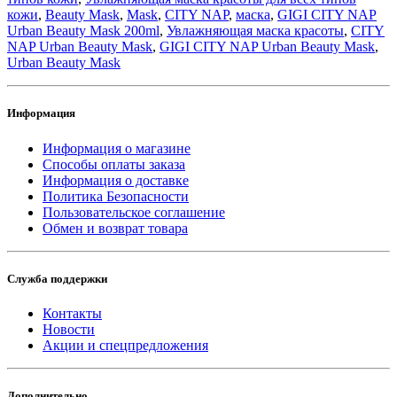
кожи
,
Beauty Mask
,
Mask
,
CITY NAP
,
маска
,
GIGI CITY NAP
Urban Beauty Mask 200ml
,
Увлажняющая маска красоты
,
CITY
NAP Urban Beauty Mask
,
GIGI CITY NAP Urban Beauty Mask
,
Urban Beauty Mask
Информация
Информация о магазине
Способы оплаты заказа
Информация о доставке
Политика Безопасности
Пользовательское соглашение
Обмен и возврат товара
Служба поддержки
Контакты
Новости
Акции и спецпредложения
Дополнительно