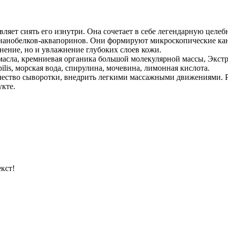
вляет сиять его изнутри. Она сочетает в себе легендарную цел
анобелков-аквапоринов. Они формируют микроскопические кана
нение, но и увлажнение глубоких слоев кожи.
ла, кремниевая органика большой молекулярной массы, Экстракт
ilis, морская вода, спирулина, мочевина, лимонная кислота.
ество сыворотки, внедрить легкими массажными движениями. Ре
кте.
кст!