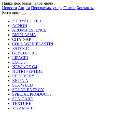
Например:
безмыльное мыло
Новости
Акции
Программы ухода
Статьи
Контакты
Категории
3D HYALU FILL
ACNON
AROMA ESSENCE
BIOPLASMA
CITY NAP
COLLAGEN ELASTIN
ESTER C
GLYCOPURE
LIPACID
LOTUS
NEW AGE G4
NUTRI-PEPTIDE
RECOVERY
RETIN A
SEA WEED
SOLAR ENERGY
SPECIAL PRODUCTS
SUN CARE
TEXTURE
VITAMIN E